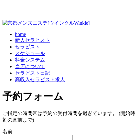
home
新人セラピスト
セラピスト
スケジュール
料金システム
当店について
セラピスト日記
高収入セラピスト求人
予約フォーム
ご指定の時間帯は予約の受付時間を過ぎています。 (開始時
刻の直前まで)
名前