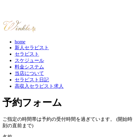
home
新人セラピスト
セラピスト
スケジュール
料金システム
当店について
セラピスト日記
高収入セラピスト求人
予約フォーム
ご指定の時間帯は予約の受付時間を過ぎています。 (開始時
刻の直前まで)
名前