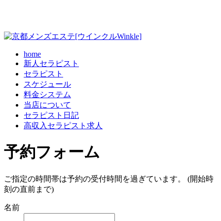
home
新人セラピスト
セラピスト
スケジュール
料金システム
当店について
セラピスト日記
高収入セラピスト求人
予約フォーム
ご指定の時間帯は予約の受付時間を過ぎています。 (開始時
刻の直前まで)
名前