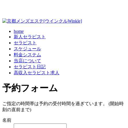
home
新人セラピスト
セラピスト
スケジュール
料金システム
当店について
セラピスト日記
高収入セラピスト求人
予約フォーム
ご指定の時間帯は予約の受付時間を過ぎています。 (開始時
刻の直前まで)
名前