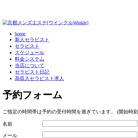
home
新人セラピスト
セラピスト
スケジュール
料金システム
当店について
セラピスト日記
高収入セラピスト求人
予約フォーム
ご指定の時間帯は予約の受付時間を過ぎています。 (開始時刻
名前
メール