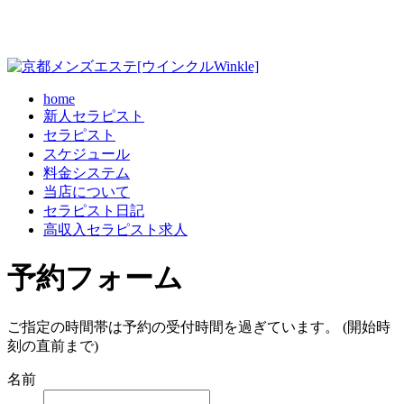
home
新人セラピスト
セラピスト
スケジュール
料金システム
当店について
セラピスト日記
高収入セラピスト求人
予約フォーム
ご指定の時間帯は予約の受付時間を過ぎています。 (開始時
刻の直前まで)
名前