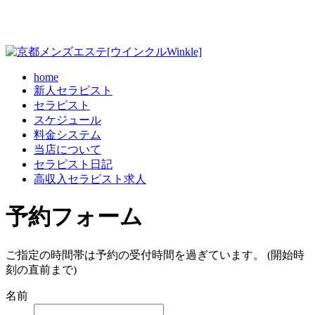
home
新人セラピスト
セラピスト
スケジュール
料金システム
当店について
セラピスト日記
高収入セラピスト求人
予約フォーム
ご指定の時間帯は予約の受付時間を過ぎています。 (開始時
刻の直前まで)
名前