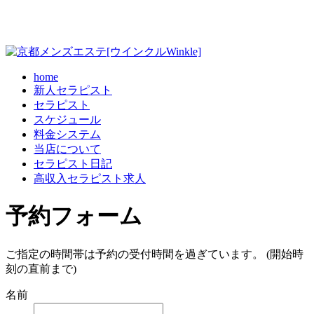
home
新人セラピスト
セラピスト
スケジュール
料金システム
当店について
セラピスト日記
高収入セラピスト求人
予約フォーム
ご指定の時間帯は予約の受付時間を過ぎています。 (開始時
刻の直前まで)
名前