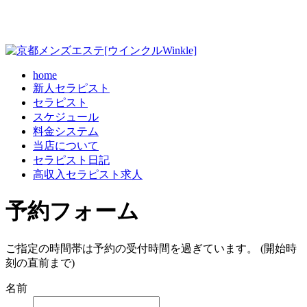
home
新人セラピスト
セラピスト
スケジュール
料金システム
当店について
セラピスト日記
高収入セラピスト求人
予約フォーム
ご指定の時間帯は予約の受付時間を過ぎています。 (開始時
刻の直前まで)
名前