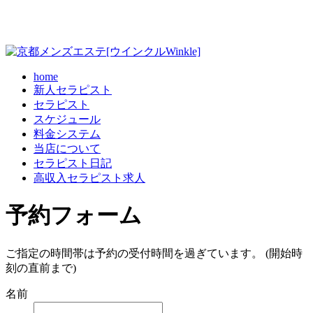
home
新人セラピスト
セラピスト
スケジュール
料金システム
当店について
セラピスト日記
高収入セラピスト求人
予約フォーム
ご指定の時間帯は予約の受付時間を過ぎています。 (開始時
刻の直前まで)
名前