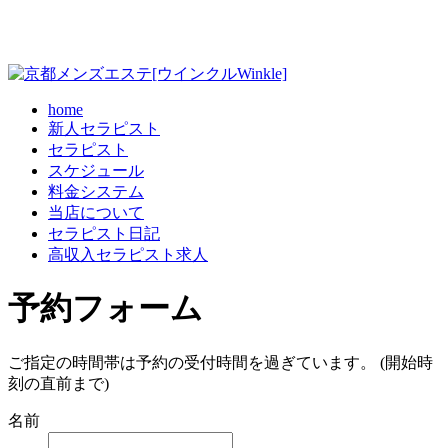
home
新人セラピスト
セラピスト
スケジュール
料金システム
当店について
セラピスト日記
高収入セラピスト求人
予約フォーム
ご指定の時間帯は予約の受付時間を過ぎています。 (開始時
刻の直前まで)
名前