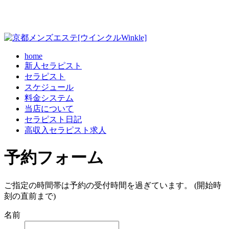
home
新人セラピスト
セラピスト
スケジュール
料金システム
当店について
セラピスト日記
高収入セラピスト求人
予約フォーム
ご指定の時間帯は予約の受付時間を過ぎています。 (開始時
刻の直前まで)
名前