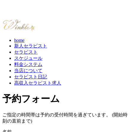
home
新人セラピスト
セラピスト
スケジュール
料金システム
当店について
セラピスト日記
高収入セラピスト求人
予約フォーム
ご指定の時間帯は予約の受付時間を過ぎています。 (開始時
刻の直前まで)
名前