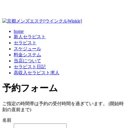
home
新人セラピスト
セラピスト
スケジュール
料金システム
当店について
セラピスト日記
高収入セラピスト求人
予約フォーム
ご指定の時間帯は予約の受付時間を過ぎています。 (開始時
刻の直前まで)
名前