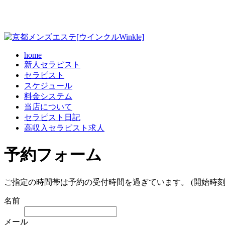
home
新人セラピスト
セラピスト
スケジュール
料金システム
当店について
セラピスト日記
高収入セラピスト求人
予約フォーム
ご指定の時間帯は予約の受付時間を過ぎています。 (開始時刻
名前
メール