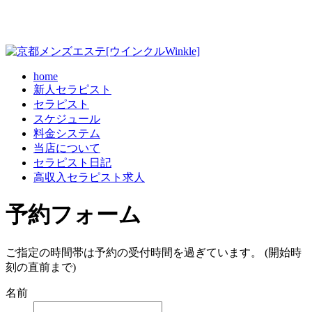
home
新人セラピスト
セラピスト
スケジュール
料金システム
当店について
セラピスト日記
高収入セラピスト求人
予約フォーム
ご指定の時間帯は予約の受付時間を過ぎています。 (開始時
刻の直前まで)
名前