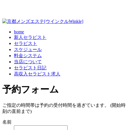
home
新人セラピスト
セラピスト
スケジュール
料金システム
当店について
セラピスト日記
高収入セラピスト求人
予約フォーム
ご指定の時間帯は予約の受付時間を過ぎています。 (開始時
刻の直前まで)
名前