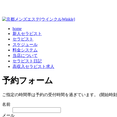
home
新人セラピスト
セラピスト
スケジュール
料金システム
当店について
セラピスト日記
高収入セラピスト求人
予約フォーム
ご指定の時間帯は予約の受付時間を過ぎています。 (開始時刻
名前
メール