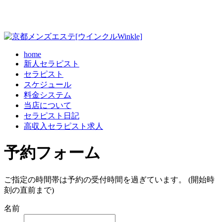
home
新人セラピスト
セラピスト
スケジュール
料金システム
当店について
セラピスト日記
高収入セラピスト求人
予約フォーム
ご指定の時間帯は予約の受付時間を過ぎています。 (開始時
刻の直前まで)
名前