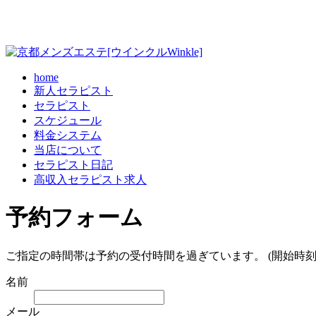
home
新人セラピスト
セラピスト
スケジュール
料金システム
当店について
セラピスト日記
高収入セラピスト求人
予約フォーム
ご指定の時間帯は予約の受付時間を過ぎています。 (開始時刻
名前
メール