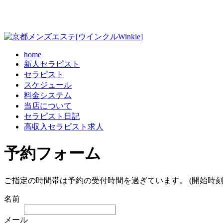
home
新人セラピスト
セラピスト
スケジュール
料金システム
当店について
セラピスト日記
高収入セラピスト求人
予約フォーム
ご指定の時間帯は予約の受付時間を過ぎています。 (開始時刻
名前
メール