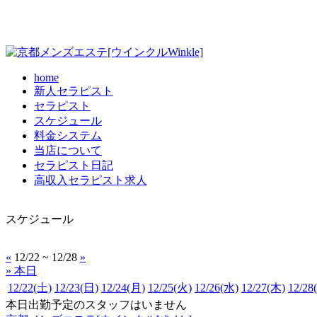
home
新人セラピスト
セラピスト
スケジュール
料金システム
当店について
セラピスト日記
高収入セラピスト求人
スケジュール
«
12/22 ~ 12/28
»
» 本日
12/22
(土)
12/23
(日)
12/24
(月)
12/25
(火)
12/26
(水)
12/27
(木)
12/28
本日出勤予定のスタッフはいません