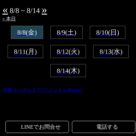
«
»
8/8 ~ 8/14
» 本日
8/8
(金)
8/9
(土)
8/10
(日)
8/11
(月)
8/12
(火)
8/13
(水)
8/14
(木)
本日出勤予定のスタッフはいません
京都メンズエステ[ウインクルWinkle]
© 京都メンズエステ [ ウインクル winkle ]
LINEでお問合せ
電話する