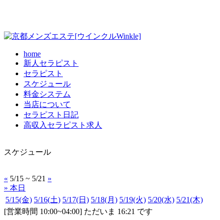
home
新人セラピスト
セラピスト
スケジュール
料金システム
当店について
セラピスト日記
高収入セラピスト求人
スケジュール
«
5/15 ~ 5/21
»
» 本日
5/15
(金)
5/16
(土)
5/17
(日)
5/18
(月)
5/19
(火)
5/20
(水)
5/21
(木)
[営業時間 10:00~04:00] ただいま 16:21 です