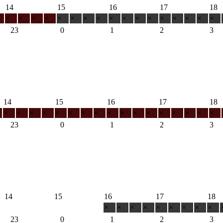
14
15
16
17
18
×
×
×
×
×
×
×
×
×
×
×
×
×
×
×
×
×
23
0
1
2
3
14
15
16
17
18
×
×
×
×
×
×
×
×
×
×
×
×
×
×
×
×
×
23
0
1
2
3
14
15
16
17
18
×
×
×
×
×
×
×
×
×
23
0
1
2
3