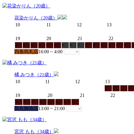
花染かりん（20歳）
10
11
12
13
19
20
21
22
×
×
×
×
×
×
×
×
×
×
×
×
×
×
×
四条烏丸店
16:00 ~ 4:00
橘 みつき（21歳）
10
11
12
13
×
×
×
×
19
20
21
22
×
×
×
×
×
×
×
×
烏丸御池店
13:00 ~ 21:00
宮沢 もも（34歳）