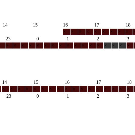
14
15
16
17
18
×
×
×
×
×
×
×
×
×
23
0
1
2
3
×
×
×
×
×
×
×
×
×
×
×
×
×
×
×
×
×
×
14
15
16
17
18
×
×
×
×
×
×
×
×
×
×
×
×
×
×
×
×
×
23
0
1
2
3