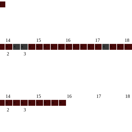
×
14
15
16
17
18
×
×
×
×
×
×
×
×
×
×
×
×
×
×
×
×
×
×
2
3
14
15
16
17
18
×
×
×
×
×
×
×
×
×
2
3