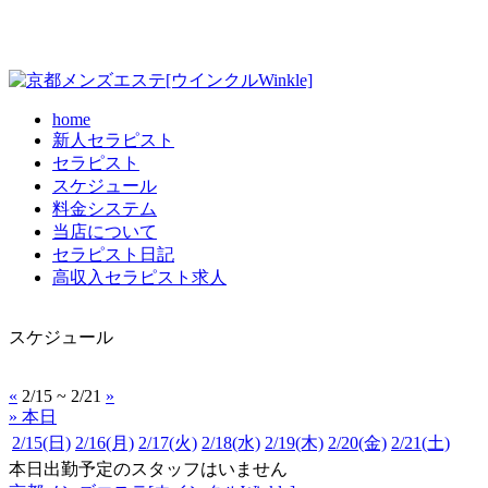
home
新人セラピスト
セラピスト
スケジュール
料金システム
当店について
セラピスト日記
高収入セラピスト求人
スケジュール
«
2/15 ~ 2/21
»
» 本日
2/15
(日)
2/16
(月)
2/17
(火)
2/18
(水)
2/19
(木)
2/20
(金)
2/21
(土)
本日出勤予定のスタッフはいません