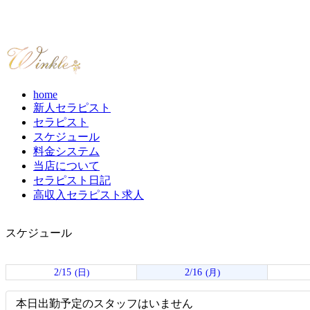
home
新人セラピスト
セラピスト
スケジュール
料金システム
当店について
セラピスト日記
高収入セラピスト求人
スケジュール
2/15
2/16
(日)
(月)
本日出勤予定のスタッフはいません